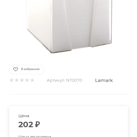
В избранное
Lamark
Артикул:
NT0070
Цена
202
₽
Цена до скидки