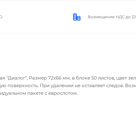
О
Возмещение НДС до 2
 "Диалог", Размер 72х66 мм, в блоке 50 листов, цвет зе
ую поверхность. При удалении не оставляет следов. Во
идуальном пакете с еврослотом.