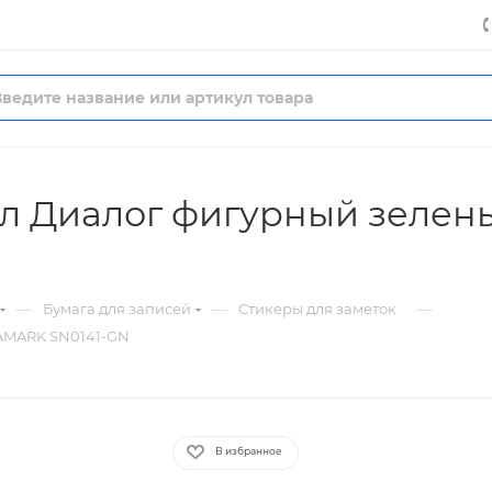
0л Диалог фигурный зеле
—
—
—
Бумага для записей
Стикеры для заметок
LAMARK SN0141-GN
В избранное