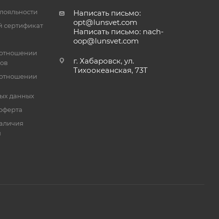
лояльности
Написать письмо:
opt@lunsvet.com
 сертификат
Написать письмо: nach-
oop@lunsvet.com
 отношении
г. Хабаровск, ул.
лов
Тихоокеанская, 73Т
 отношении
ых данных
оферта
аличия
й