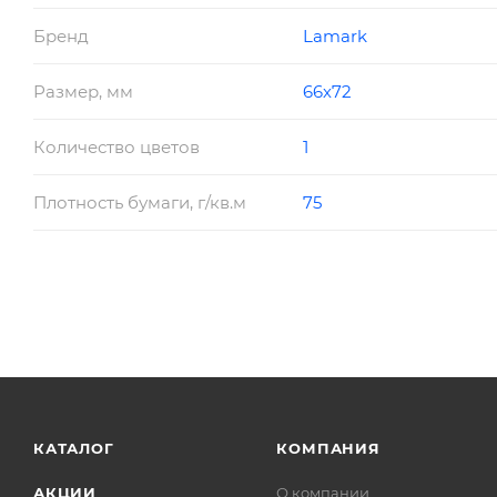
Бренд
Lamark
Размер, мм
66х72
Количество цветов
1
Плотность бумаги, г/кв.м
75
КАТАЛОГ
КОМПАНИЯ
АКЦИИ
О компании