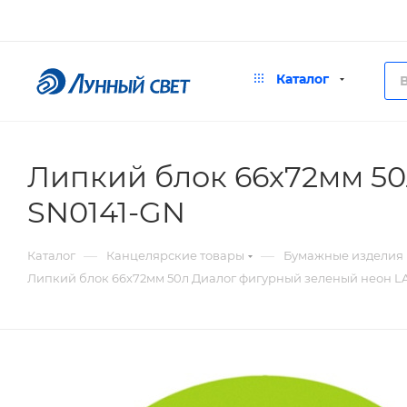
Каталог
Липкий блок 66х72мм 5
SN0141-GN
—
—
Каталог
Канцелярские товары
Бумажные изделия
Липкий блок 66х72мм 50л Диалог фигурный зеленый неон 