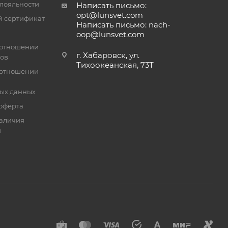
лояльности
Написать письмо:
opt@lunsvet.com
 сертификат
Написать письмо: nach-
oop@lunsvet.com
 отношении
г. Хабаровск, ул.
лов
Тихоокеанская, 73Т
 отношении
ых данных
оферта
аличия
й