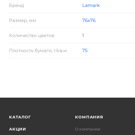
Бренд
Lamark
Размер, мм
76х76
Количество цветов
1
Плотность бумаги, г/кв.м
75
КАТАЛОГ
КОМПАНИЯ
АКЦИИ
О компании