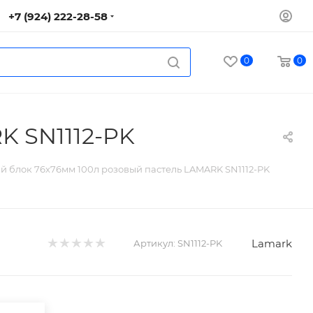
+7 (924) 222-28-58
0
0
K SN1112-PK
й блок 76х76мм 100л розовый пастель LAMARK SN1112-PK
Lamark
Артикул:
SN1112-PK