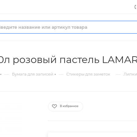
0л розовый пастель LAMAR
—
—
—
Бумага для записей
Стикеры для заметок
Липки
В избранное