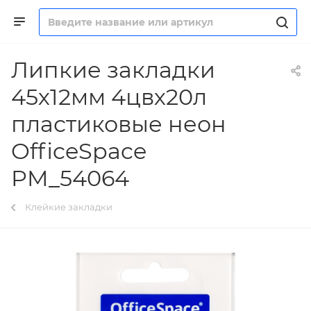
Липкие закладки
45х12мм 4цвх20л
пластиковые неон
OfficeSpace
PM_54064
Клейкие закладки