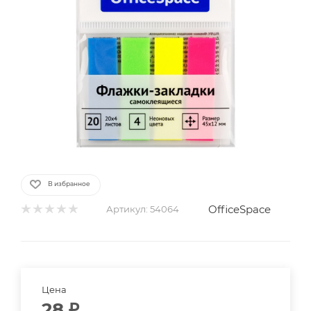
В избранное
OfficeSpace
Артикул:
54064
Цена
28
₽