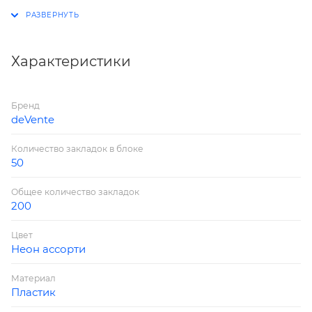
4x50 листов, 4 неоновых цвета, в картонном
блистере
Характеристики
Бренд
deVente
Количество закладок в блоке
50
Общее количество закладок
200
Цвет
Неон ассорти
Материал
Пластик