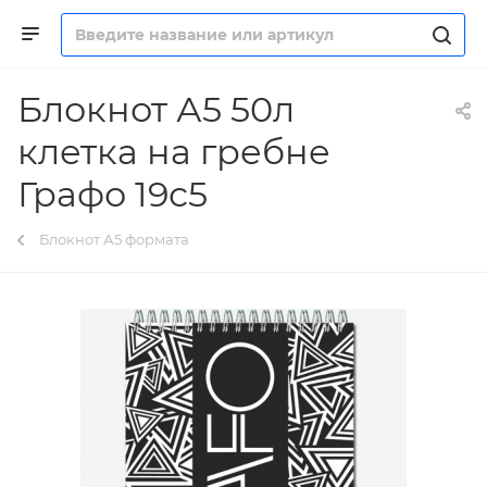
Блокнот А5 50л
клетка на гребне
Графо 19с5
Блокнот А5 формата