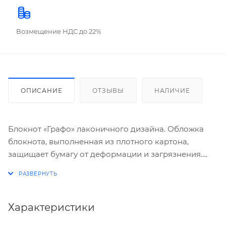
Возмещение НДС до 22%
ОПИСАНИЕ
ОТЗЫВЫ
НАЛИЧИЕ
Блокнот «Графо» лаконичного дизайна. Обложка
блокнота, выполненная из плотного картона,
защищает бумагу от деформации и загрязнения.
Блокнот, скрепленный по верхнему краю
металлическим гребнем, состоит из 50 листов.
Бумага высокой степени белизны разлинована в
клетку. Блокнот имеет формат А5.
Характеристики
Торговая марка: Полином