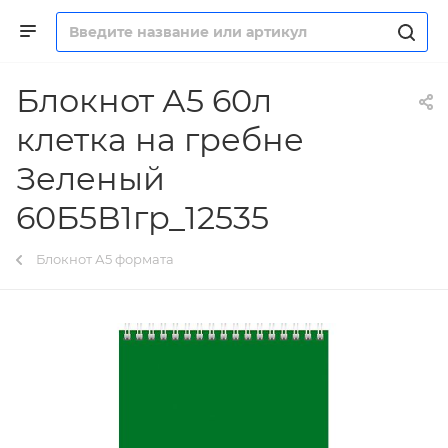
Блокнот А5 60л
клетка на гребне
Зеленый
60Б5В1гр_12535
Блокнот А5 формата