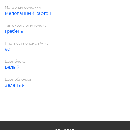
Материал обложки
Мелованный картон
Тип скрепления блока
Гребень
Плотность блока, г/м.кв
60
Цвет блока
Белый
Цвет обложки
Зеленый
КАТАЛОГ