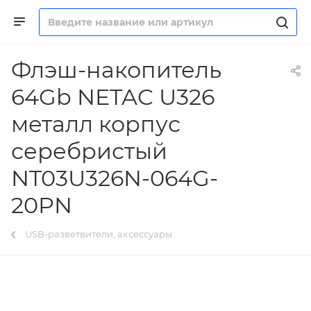
Флэш-накопитель
64Gb NETAC U326
металл корпус
серебристый
NT03U326N-064G-
20PN
USB-разветвители, аксессуары