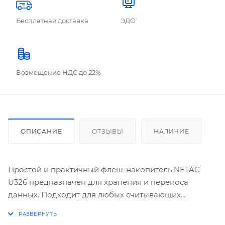
Бесплатная доставка
ЭДО
Возмещение НДС до 22%
ОПИСАНИЕ
ОТЗЫВЫ
НАЛИЧИЕ
Простой и практичный флеш-накопитель NETAC
U326 предназначен для хранения и переноса
данных. Подходит для любых считывающих
устройств, оснащенных USB-портом. Флеш-диск
можно носить на шнурке, в кармане одежды или в