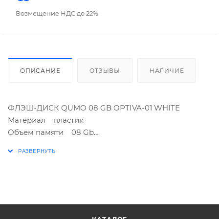
Возмещение НДС до 22%
ОПИСАНИЕ
ОТЗЫВЫ
НАЛИЧИЕ
ФЛЭШ-ДИСК QUMO 08 GB OPTIVA-01 WHITE
Материал пластик
Объем памяти 08 Gb
Описание Флэш-диск USB QUMO Optiva - 01 ; Вес:
7.1 г; Скорость: 25–480 МБит/с
Поддержка операционных систем (qumo) Windows
98, Windows SE, Windows Me, Windows 2000,
Windows XP, Windows Vista, Windows 7, MacOS 10.x.x,
Linux 2.4.x
Производитель QUMO Co., Ltd.