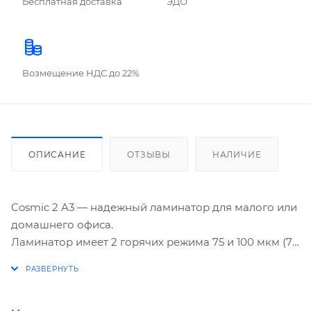
Бесплатная доставка
ЭДО
Возмещение НДС до 22%
ОПИСАНИЕ
ОТЗЫВЫ
НАЛИЧИЕ
Cosmic 2 A3 — надежный ламинатор для малого или
домашнего офиса.
Ламинатор имеет 2 горячих режима 75 и 100 мкм (75
и 125 мкм после модернизации в 2015 г.) Ламинатор
после модернизации позволяет ламинировать
пленку 100 мкм с приемлемым качеством при