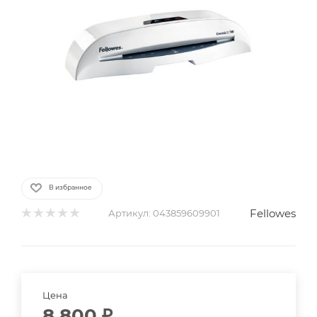
В избранное
Fellowes
Артикул:
043859609901
Цена
8 800
₽