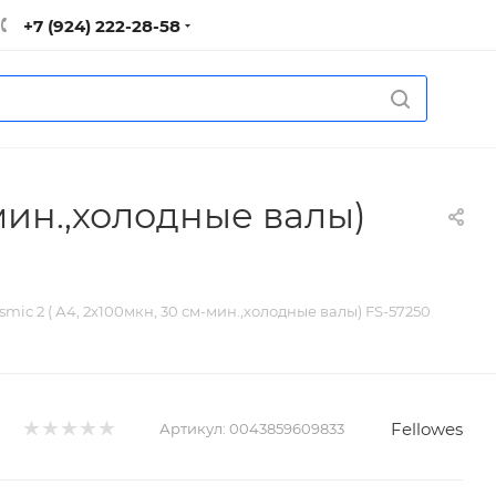
+7 (924) 222-28-58
-мин.,холодные валы)
mic 2 ( А4, 2х100мкн, 30 см-мин.,холодные валы) FS-57250
Fellowes
Артикул:
0043859609833