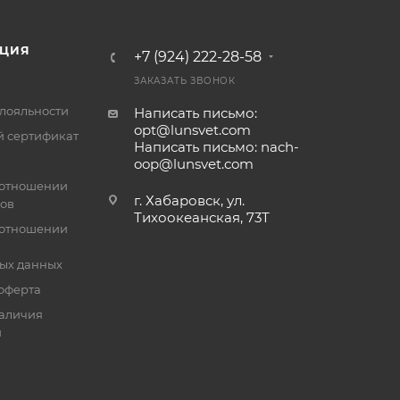
ЦИЯ
+7 (924) 222-28-58
ЗАКАЗАТЬ ЗВОНОК
лояльности
Написать письмо:
opt@lunsvet.com
 сертификат
Написать письмо: nach-
oop@lunsvet.com
 отношении
г. Хабаровск, ул.
лов
Тихоокеанская, 73Т
 отношении
ых данных
оферта
аличия
й