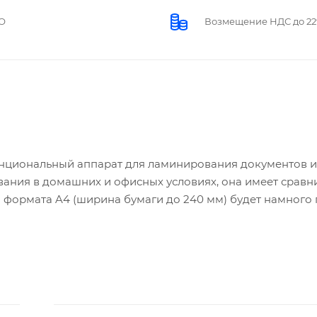
О
Возмещение НДС до 2
нциональный аппарат для ламинирования документов и
вания в домашних и офисных условиях, она имеет сравн
 формата A4 (ширина бумаги до 240 мм) будет намного
но высока — 30 см/мин. Несмотря на то, что ламинатор
 при скорости нагрева в 5 минут, имеет в два нагреваем
о ламинирования и обработки фотографий делает данн