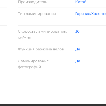
Производитель
Китай
дернизации в 2015г)
Тип ламинирования
Горячее/Холодн
Скорость ламинирования,
30
см/мин
Функция разжима валов
Да
Ламинирование
Да
фотографий