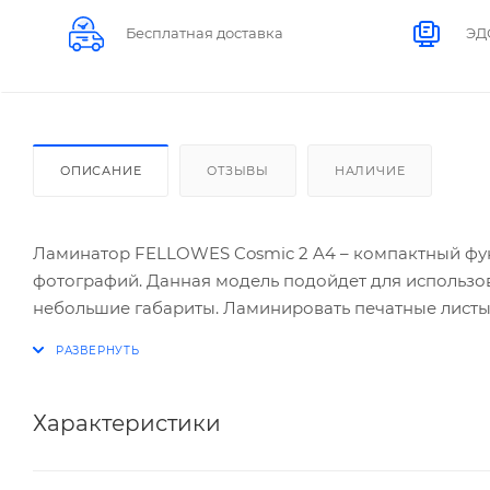
Бесплатная доставка
ЭД
ОПИСАНИЕ
ОТЗЫВЫ
НАЛИЧИЕ
Ламинатор FELLOWES Cosmic 2 A4 – компактный фу
фотографий. Данная модель подойдет для использо
небольшие габариты. Ламинировать печатные листы
так как скорость работы данного аппарата достаточ
Cosmic 2 A4 считается моделью «начального уровня»,
возможность терморегулировки. Функции холодног
модель еще более привлекательной.
Характеристики
Основные характеристики: