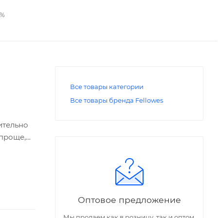
2%
Все товары категории
Все товары бренда Fellowes
ительно
 проще,
 FELLOWES
ых вала и
ую
Оптовое предложение
Мы продаем как в розницу, так и оптом,