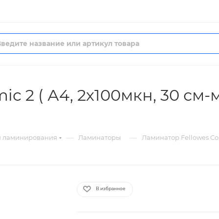
c 2 ( А4, 2х100мкн, 30 см
—
—
я ламинирования
Ламинаторы
Ламинатор Fellowes Cos
В избранное