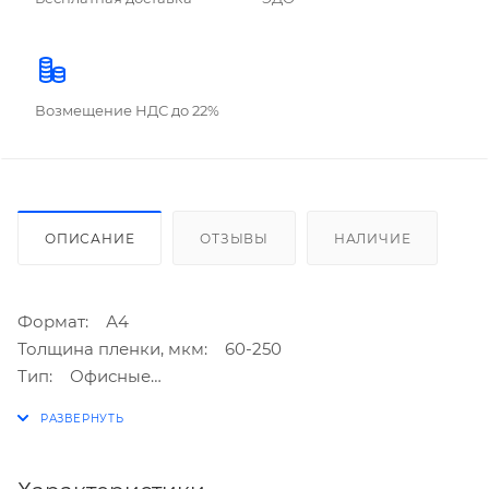
Возмещение НДС до 22%
ОПИСАНИЕ
ОТЗЫВЫ
НАЛИЧИЕ
Формат: А4
Толщина пленки, мкм: 60-250
Тип: Офисные
Система нагрева: горячие валы с внешним
нагревом
Валы: 4 (2 горячих, 2 холодных)
Регулировка температуры: да