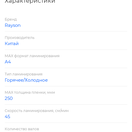
Характеристики
Макс. температура: 180
Регулировка скорости: нет Скорость
Бренд
ламинирования, мм/мин: 450 (560 по данным
Rayson
производителя)
Холодное ламинирование: да
Производитель
Корпус: Металлопластик
Китай
Время нагрева, мин: 1-3
MAX формат ламинирования
Горячее ламинирование: да
А4
Ширина ламинирования: 230 мм
Дополнительные характеристики:
Тип ламинирования
Горячее/Холодное
- реверс,
- толщина ламинирования до 1мм,
MAX толщина пленки, мкм
- мощность 400Вт.
250
Скорость ламинирования, см/мин
45
Количество валов