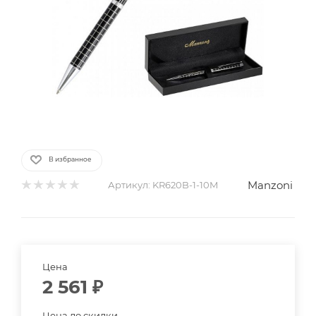
В избранное
Manzoni
Артикул:
KR620B-1-10M
Цена
2 561
₽
Цена до скидки