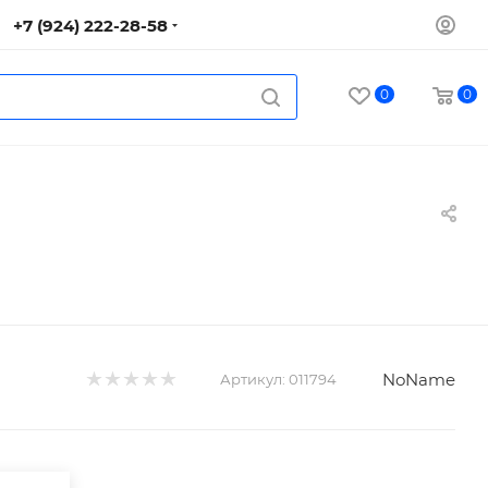
+7 (924) 222-28-58
0
0
NoName
Артикул:
011794