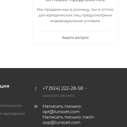
Мы продаем как в розницу, так и оптом,
для юридических лиц предусмотрены
индивидуальные условия.
Задать вопрос
ЦИЯ
+7 (924) 222-28-58
ЗАКАЗАТЬ ЗВОНОК
лояльности
Написать письмо:
opt@lunsvet.com
 сертификат
Написать письмо: nach-
oop@lunsvet.com