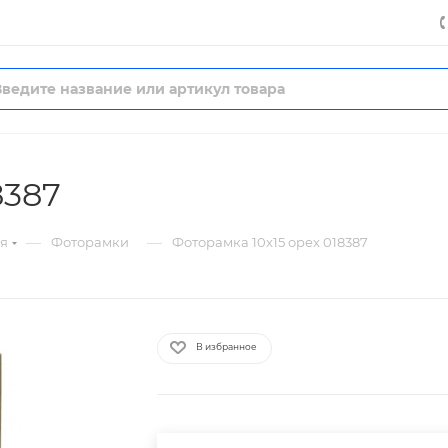
8387
—
—
я
Фоторамки
Фоторамка 10х15 орех 018387
В избранное