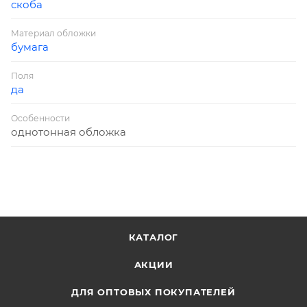
скоба
Материал обложки
бумага
Поля
да
Особенности
однотонная обложка
КАТАЛОГ
АКЦИИ
ДЛЯ ОПТОВЫХ ПОКУПАТЕЛЕЙ