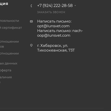
ЦИЯ
+7 (924) 222-28-58
ЗАКАЗАТЬ ЗВОНОК
лояльности
Написать письмо:
opt@lunsvet.com
 сертификат
Написать письмо: nach-
oop@lunsvet.com
 отношении
г. Хабаровск, ул.
лов
Тихоокеанская, 73Т
 отношении
ых данных
оферта
аличия
й