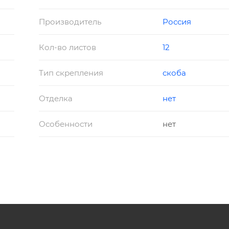
Производитель
Россия
Кол-во листов
12
Тип скрепления
скоба
Отделка
нет
Особенности
нет