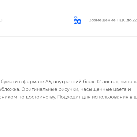
О
Возмещение НДС до 2
умаги в формате А5, внутренний блок: 12 листов, линовк
 обложка. Оригинальные рисунки, насыщенные цвета и
иком по достоинству. Подходит для использования в ш