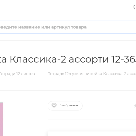
а Классика-2 ассорти 12-36
—
Тетради 12 листов
Тетрадь 12л узкая линейка Классика-2 ассо
В избранное