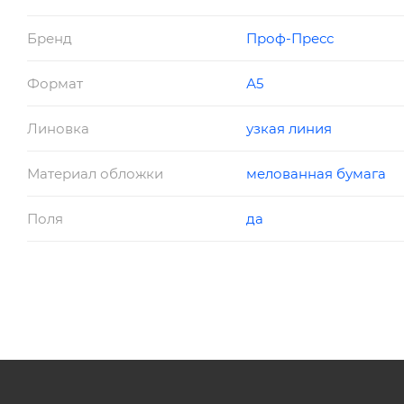
Бренд
Проф-Пресс
Формат
А5
Линовка
узкая линия
Материал обложки
мелованная бумага
Поля
да