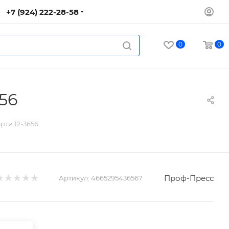
+7 (924) 222-28-58
0
0
56
рти 12-3656
Проф-Пресс
Артикул:
4665295436567