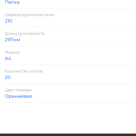
Папка
Ширина рулона/листа,мм
210
Длина рулона/листа
297мм
Формат
А4
Количество листов
20
Цвет линовки
Оранжевая