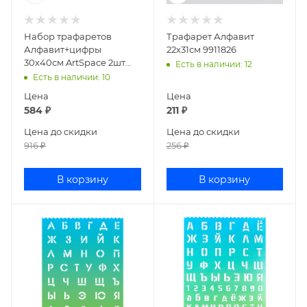
Набор трафаретов
Трафарет Алфавит
Алфавит+цифры
22х31см 9911826
30х40см ArtSpace 2шт
Есть в наличии
: 12
НТЦА_45565
Есть в наличии
: 10
Цена
Цена
584
₽
211
₽
Цена до скидки
Цена до скидки
916
₽
256
₽
В корзину
В корзину