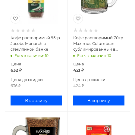
Кофе растворимый 95гр
Кофе растворимый 70гр
Jacobs Monarch в
Maximus Columbian
стеклянной банке
сублимированный в
стеклянной кружке
Есть в наличии
: 10
Есть в наличии
: 10
Цена
Цена
632
₽
421
₽
Цена до скидки
Цена до скидки
636
₽
424
₽
В корзину
В корзину