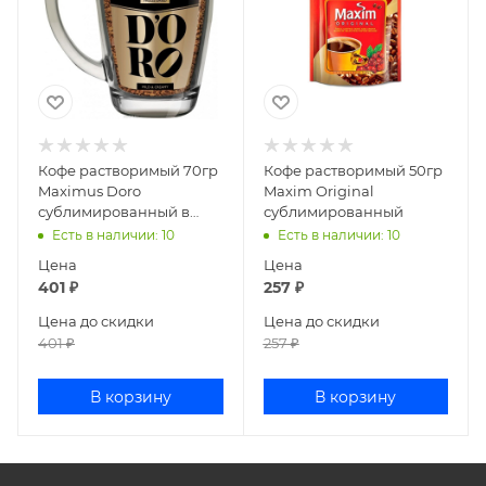
Кофе растворимый 70гр
Кофе растворимый 50гр
Maximus Doro
Maxim Original
сублимированный в
сублимированный
стеклянной кружке
Есть в наличии
: 10
Есть в наличии
: 10
Цена
Цена
401
₽
257
₽
Цена до скидки
Цена до скидки
401
₽
257
₽
В корзину
В корзину