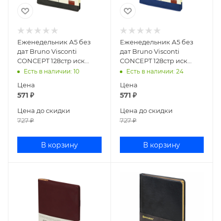
Еженедельник А5 без
Еженедельник А5 без
дат Bruno Visconti
дат Bruno Visconti
CONCEPT 128стр иск
CONCEPT 128стр иск
кожа черный 3-322/04
кожа темно-синий 3-
Есть в наличии
: 10
Есть в наличии
: 24
322/18
Цена
Цена
571
₽
571
₽
Цена до скидки
Цена до скидки
727
₽
727
₽
В корзину
В корзину