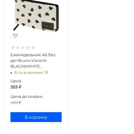
Еженедельник А6 без
дат Bruno Visconti
BLACK&WHITE
СЕРДЕЧКИ 160стр иск
Есть в наличии
: 19
кожа 3-741/01
Цена
353
₽
Цена до скидки
450
₽
В корзину