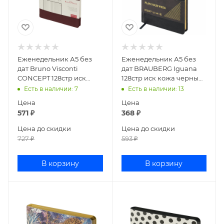
Еженедельник А5 без
Еженедельник А5 без
дат Bruno Visconti
дат BRAUBERG Iguana
CONCEPT 128стр иск
128стр иск кожа черный
кожа бордовый 3-322/02
114478
Есть в наличии
: 7
Есть в наличии
: 13
Цена
Цена
571
₽
368
₽
Цена до скидки
Цена до скидки
727
₽
593
₽
В корзину
В корзину