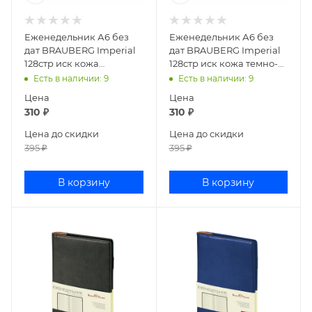
Еженедельник А6 без
Еженедельник А6 без
дат BRAUBERG Imperial
дат BRAUBERG Imperial
128стр иск кожа
128стр иск кожа темно-
коричневый 126185
синий 126186
Есть в наличии
: 9
Есть в наличии
: 9
Цена
Цена
310
₽
310
₽
Цена до скидки
Цена до скидки
395
₽
395
₽
В корзину
В корзину