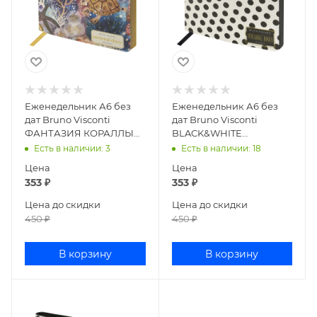
Еженедельник А6 без
Еженедельник А6 без
дат Bruno Visconti
дат Bruno Visconti
ФАНТАЗИЯ КОРАЛЛЫ
BLACK&WHITE
160стр иск кожа 3-741/03
ГОРОШЕК 160стр иск
Есть в наличии
: 3
Есть в наличии
: 18
кожа 3-741/02
Цена
Цена
353
₽
353
₽
Цена до скидки
Цена до скидки
450
₽
450
₽
В корзину
В корзину