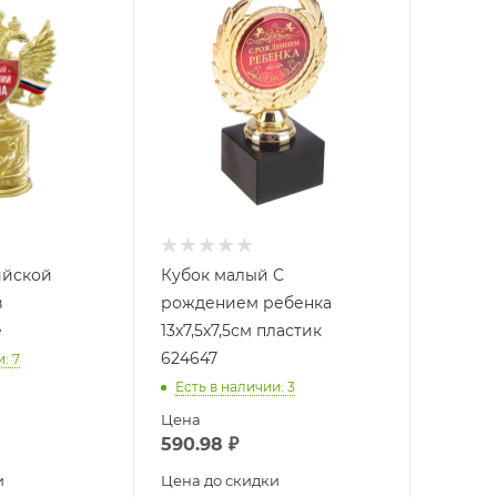
ийской
Кубок малый С
в
рождением ребенка
е
13х7,5х7,5см пластик
624647
и
: 7
Есть в наличии
: 3
Цена
590.98
₽
и
Цена до скидки