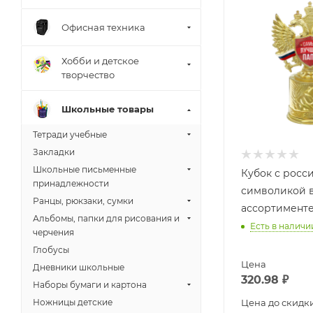
Офисная техника
Хобби и детское
творчество
Школьные товары
Тетради учебные
Закладки
Школьные письменные
Кубок с росс
принадлежности
символикой 
Ранцы, рюкзаки, сумки
ассортимент
Альбомы, папки для рисования и
Есть в наличи
черчения
Глобусы
Цена
Дневники школьные
320.98
₽
Наборы бумаги и картона
Ножницы детские
Цена до скидк