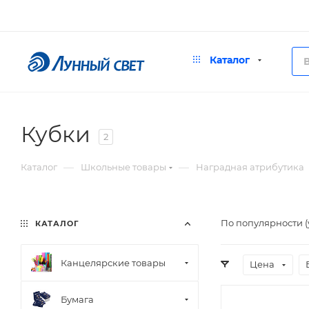
Каталог
Кубки
2
—
—
Каталог
Школьные товары
Наградная атрибутика
По популярности 
КАТАЛОГ
Канцелярские товары
Цена
Бумага