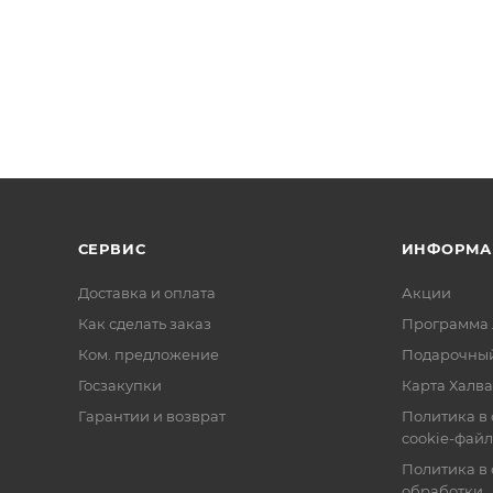
СЕРВИС
ИНФОРМА
Доставка и оплата
Акции
Как сделать заказ
Программа 
Ком. предложение
Подарочный
Госзакупки
Карта Халва
Гарантии и возврат
Политика в
cookie-фай
Политика в
обработки