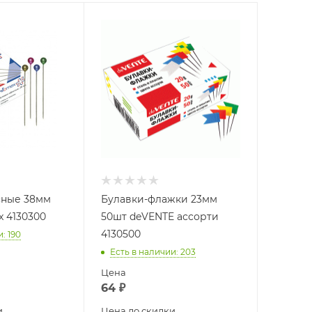
сные 38мм
Булавки-флажки 23мм
x 4130300
50шт deVENTE ассорти
4130500
и
: 190
Есть в наличии
: 203
Цена
64
₽
и
Цена до скидки