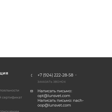
ЦИЯ
+7 (924) 222-28-58
ЗАКАЗАТЬ ЗВОНОК
лояльности
Написать письмо:
opt@lunsvet.com
 сертификат
Написать письмо: nach-
oop@lunsvet.com
 отношении