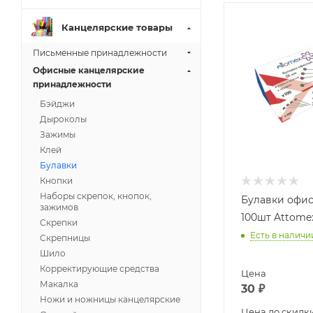
Канцелярские товары
Письменные принадлежности
Офисные канцелярские
принадлежности
Бэйджи
Дыроколы
Зажимы
Клей
Булавки
Кнопки
Наборы скрепок, кнопок,
Булавки офи
зажимов
100шт Attome
Скрепки
Есть в наличи
Скрепницы
Шило
Корректирующие средства
Цена
Макалка
30
₽
Ножи и ножницы канцелярские
Цена до скидк