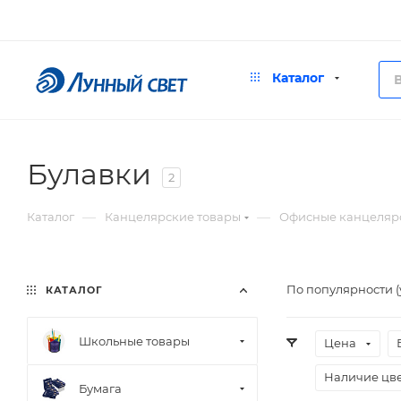
Каталог
Булавки
2
—
—
Каталог
Канцелярские товары
Офисные канцеляр
По популярности 
КАТАЛОГ
Школьные товары
Цена
Наличие цв
Бумага