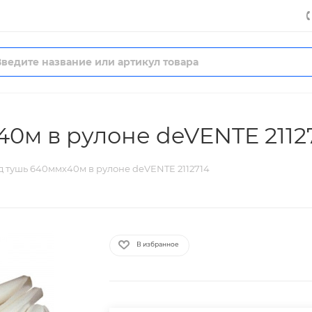
40м в рулоне deVENTE 2112
д тушь 640ммх40м в рулоне deVENTE 2112714
В избранное