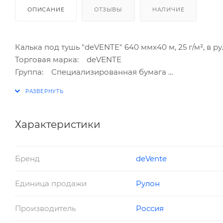
ОПИСАНИЕ
ОТЗЫВЫ
НАЛИЧИЕ
Калька под тушь "deVENTE" 640 ммx40 м, 25 г/м², в р
Торговая марка: deVENTE
Группа: Специализированная бумага
Ширина: 640 мм
Намотка: 40 м
Плотность: 25 г/м²
Описание: в рулоне
Характеристики
Страна производитель: Россия
Бренд
deVente
Единица продажи
Рулон
Производитель
Россия