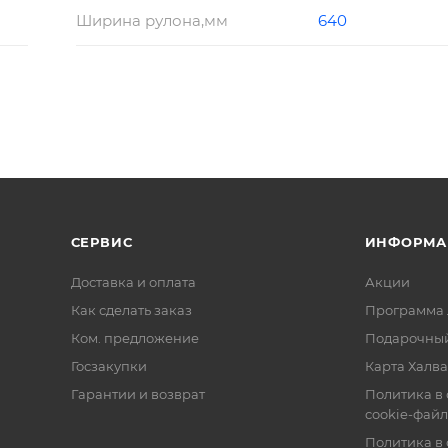
Ширина рулона,мм
640
СЕРВИС
ИНФОРМА
Доставка и оплата
Акции
Как сделать заказ
Программа 
Ком. предложение
Подарочный
Госзакупки
Карта Халва
Гарантии и возврат
Политика в
cookie-фай
Политика в