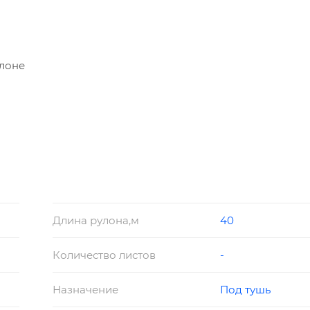
улоне
Длина рулона,м
40
Количество листов
-
Назначение
Под тушь