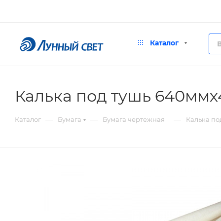
Каталог
Калька под тушь 640ммх
—
—
—
Каталог
Бумага
Бумага чертежная
Калька по