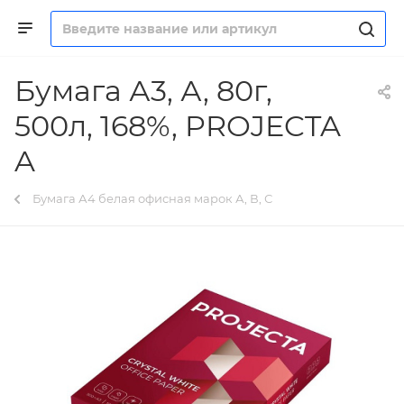
Бумага А3, А, 80г,
500л, 168%, PROJECTA
A
Бумага А4 белая офисная марок А, В, С