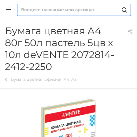
Бумага цветная А4
80г 50л пастель 5цв х
10л deVENTE 2072814-
2412-2250
Бумага цветная офисная А4, А3