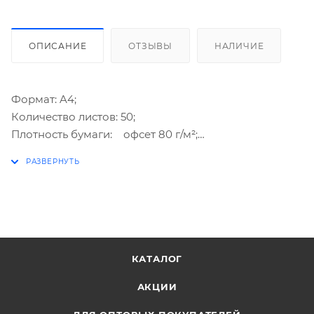
ОПИСАНИЕ
ОТЗЫВЫ
НАЛИЧИЕ
Формат: A4;
Количество листов: 50;
Плотность бумаги: офсет 80 г/м²;
Цвет: ассорти (5 цветов - голубой, желтый,
оранжевый, розовый, салатовый);
Гамма: пастельная.
КАТАЛОГ
АКЦИИ