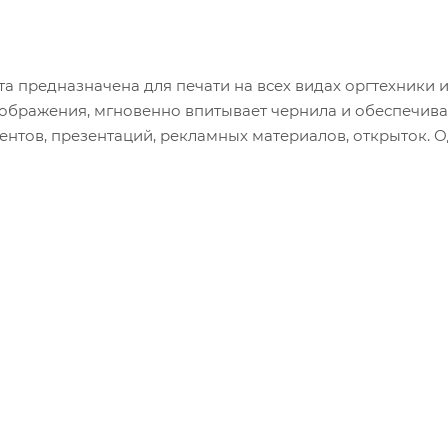
та предназначена для печати на всех видах оргтехники 
изображения, мгновенно впитывает чернила и обеспечива
нтов, презентаций, рекламных материалов, открыток. 
торых составляет 160 г/кв.м. Страна производства — Росс
техники. Цвет на изображении товара может отличать
тора.