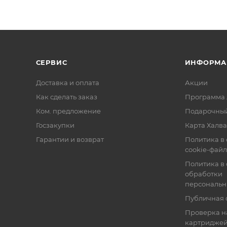
СЕРВИС
ИНФОРМА
Доставка и оплата
Акции
Как сделать заказ
Программа 
Ком. предложение
Подарочный
Госзакупки
Карта Халва
Гарантии и возврат
Политика в
cookie-фай
Политика в
обработки
персональн
Публичная 
Проверка н
картридже