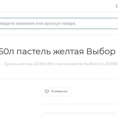
250л пастель желтая Выбор 
—
Бумага цветная А3 160г 250л пастель желтая Выбор Есть 162319
В избранное