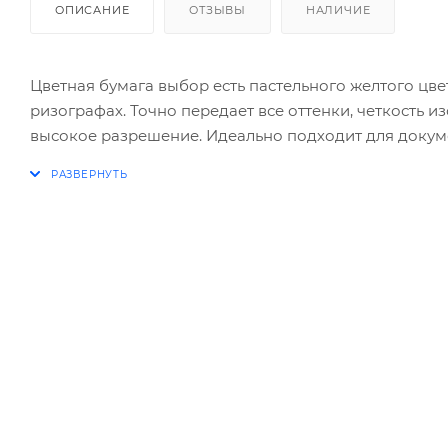
ОПИСАНИЕ
ОТЗЫВЫ
НАЛИЧИЕ
Цветная бумага выбор есть пастельного желтого цве
ризографах. Точно передает все оттенки, четкость 
высокое разрешение. Идеально подходит для докуме
пачка содержит 250 листов формата А3, плотность ко
Рекомендована ведущими производителями офисной 
оригинала из-за особенностей цветопередачи мони