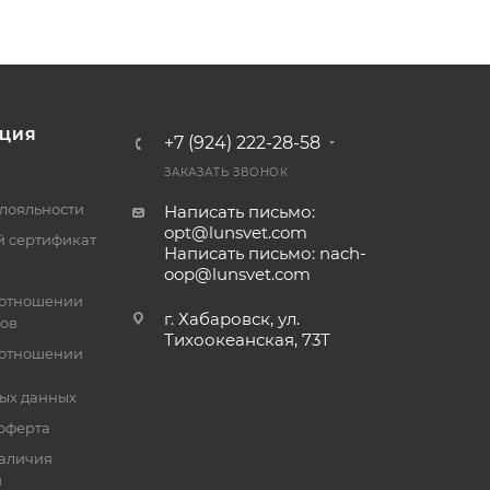
ЦИЯ
+7 (924) 222-28-58
ЗАКАЗАТЬ ЗВОНОК
лояльности
Написать письмо:
opt@lunsvet.com
 сертификат
Написать письмо: nach-
oop@lunsvet.com
 отношении
г. Хабаровск, ул.
лов
Тихоокеанская, 73Т
 отношении
ых данных
оферта
аличия
й