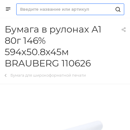
Бумага в рулонах А1
80г 146%
594х50.8х45м
BRAUBERG 110626
Бумага для широкоформатной печати