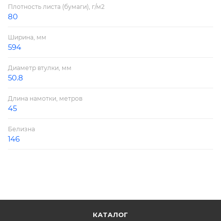
Плотность листа (бумаги), г/м2
80
Ширина, мм
594
Диаметр втулки, мм
50.8
Длина намотки, метров
45
Белизна
146
КАТАЛОГ