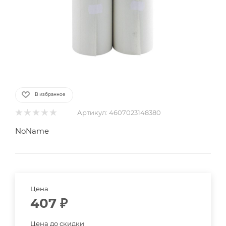
В избранное
Артикул:
4607023148380
NoName
Цена
407
₽
Цена до скидки