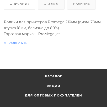
ОПИСАНИЕ
ОТЗЫВЫ
НАЛИЧИЕ
Ролики для принтеров Promega 210мм (диам. 70мм,
втулка 18мм, белизна до 80%)
Торговая марка: ProMega jet
Подробные характеристики
Ширина ролика: 210 мм
Диаметр намотки: 70 мм
Намотка, м: 48-50
Внутренний диаметр втулки: 18 мм
Количество в упaковке: 1 шт.
Количество упаковок в коробе: 24 уп.
КАТАЛОГ
Материал: офсетная бумага
АКЦИИ
Перфорация: Нет
Ценовая категория: эконом
ДЛЯ ОПТОВЫХ ПОКУПАТЕЛЕЙ
Плотность материала: 60 г/кв.м
Белизна: 80 %