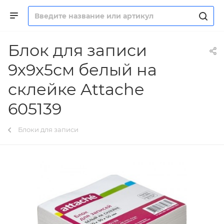
Блок для записи
9х9х5см белый на
склейке Attache
605139
Блоки для записи