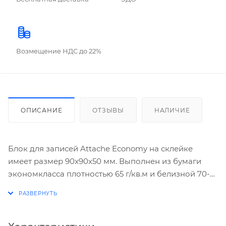
Возмещение НДС до 22%
ОПИСАНИЕ
ОТЗЫВЫ
НАЛИЧИЕ
Блок для записей Attache Economy на склейке
имеет размер 90x90x50 мм. Выполнен из бумаги
экономкласса плотностью 65 г/кв.м и белизной 70-
80%. Цвет бумаги - оттенок белого, близкий к
светло-серому.
Блок д-записи 9х9х5см Attache белый на склейке