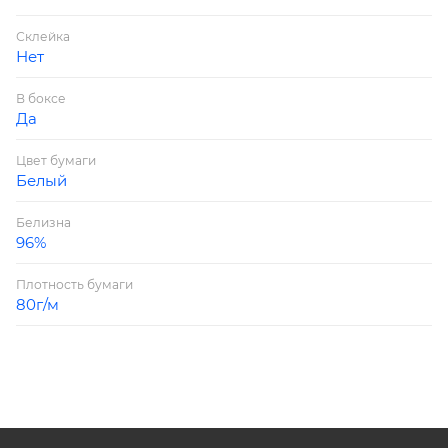
Склейка
Нет
В боксе
Да
Цвет бумаги
Белый
Белизна
96%
Плотность бумаги
80г/м