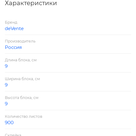
Скрепление: непроклеенный
Характеристики
Страна производитель: Россия
Бренд
deVente
Производитель
Россия
Длина блока, см
9
Ширина блока, см
9
Высота блока, см
9
Количество листов
900
Склейка