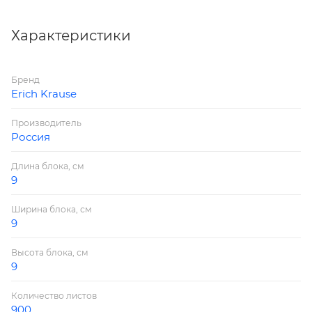
Листы плотно уложены и имеют ровный срез,
изготовлены из качественной бумаги плотностью 80
Характеристики
г/м2. Размер листа - 90х90 мм. Высота блока - 90 мм.
Цвет бумаги: белый. Упаковка - теромоусадочная
Бренд
пленка.
Erich Krause
Производитель
Россия
Длина блока, см
9
Ширина блока, см
9
Высота блока, см
9
Количество листов
900