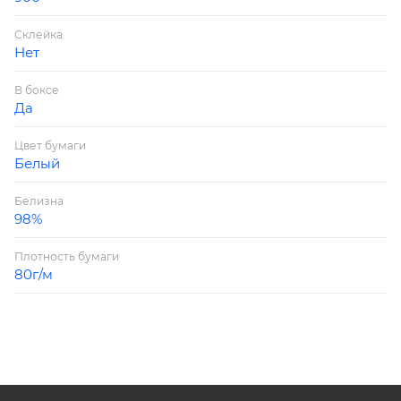
Склейка
Нет
В боксе
Да
Цвет бумаги
Белый
Белизна
98%
Плотность бумаги
80г/м