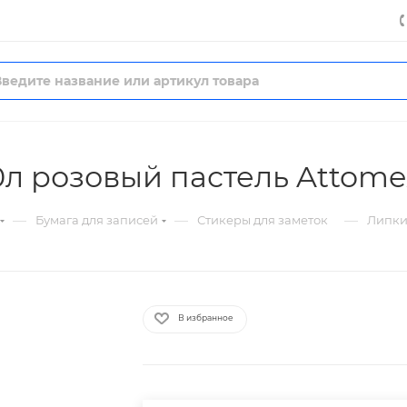
0л розовый пастель Attome
—
—
—
Бумага для записей
Стикеры для заметок
Липки
В избранное