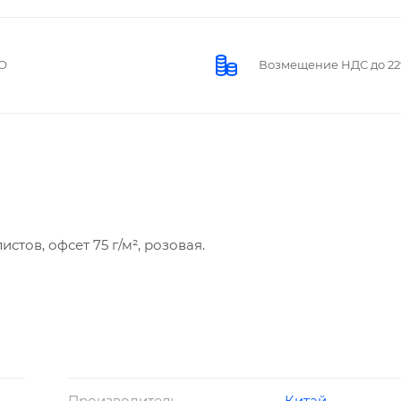
О
Возмещение НДС до 2
истов, офсет 75 г/м², розовая.
Производитель
Китай