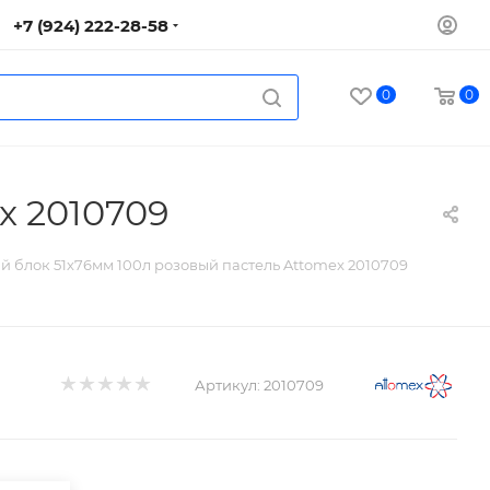
+7 (924) 222-28-58
0
0
x 2010709
й блок 51х76мм 100л розовый пастель Attomex 2010709
Артикул:
2010709