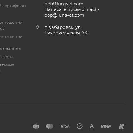
opt@lunsvet.com
 сертификат
Написать письмо: nach-
oop@lunsvet.com
 отношении
г. Хабаровск, ул.
лов
Тихоокеанская, 73Т
 отношении
ых данных
оферта
аличия
й