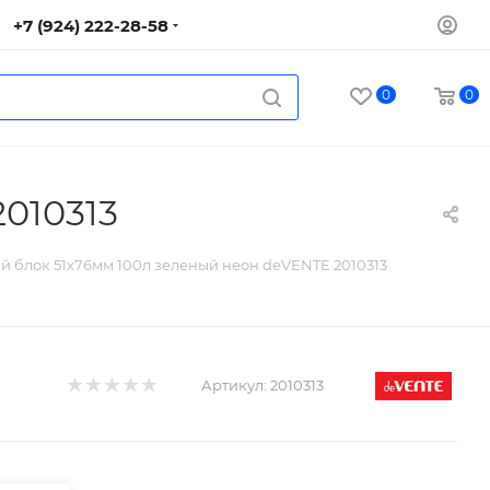
+7 (924) 222-28-58
0
0
010313
й блок 51х76мм 100л зеленый неон deVENTE 2010313
Артикул:
2010313