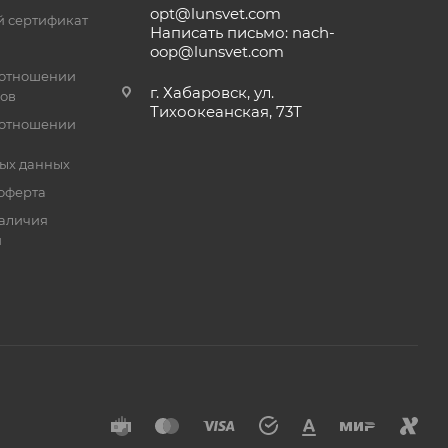
opt@lunsvet.com
 сертификат
Написать письмо: nach-
oop@lunsvet.com
 отношении
г. Хабаровск, ул.
лов
Тихоокеанская, 73Т
 отношении
ых данных
оферта
аличия
й