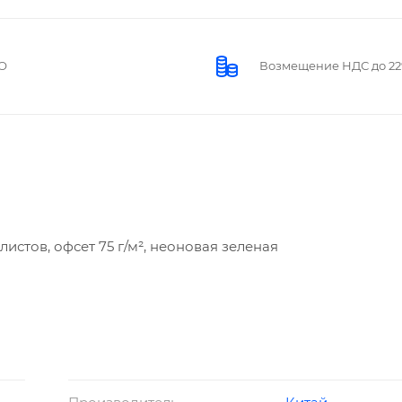
О
Возмещение НДС до 2
листов, офсет 75 г/м², неоновая зеленая