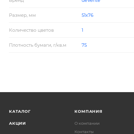
Бренд
deVente
Размер, мм
51х76
Количество цветов
1
Плотность бумаги, г/кв.м
75
КАТАЛОГ
КОМПАНИЯ
АКЦИИ
О компании
Контакты