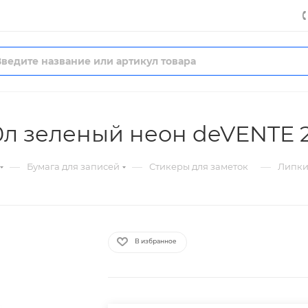
0л зеленый неон deVENTE 2
—
—
—
Бумага для записей
Стикеры для заметок
Липки
В избранное