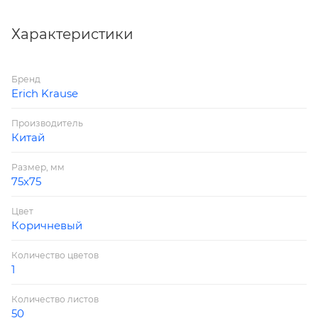
высококачественная бумага плотностью 75 г/м2.
Размер листа - 75х75 мм. В упаковке 50
Характеристики
разноцветных листов
Бренд
Erich Krause
Производитель
Китай
Размер, мм
75х75
Цвет
Коричневый
Количество цветов
1
Количество листов
50