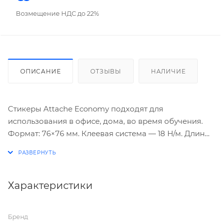
Возмещение НДС до 22%
ОПИСАНИЕ
ОТЗЫВЫ
НАЛИЧИЕ
Стикеры Attache Economy подходят для
использования в офисе, дома, во время обучения.
Формат: 76×76 мм. Клеевая система — 18 Н/м. Длина
клейкой стороны 76 мм. 1 блок из 400 листов
упакован в термопленку. 8 пастельных цветов:
пурпурный, желтый, синий, зеленый, фиолетовый,
оранжевый, розовый, охра. Особых условий
Характеристики
хранения не требует, сертификации не подлежит,
срок годности не ограничен.
Бренд