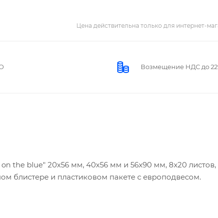
Цена действительна только для интернет-маг
О
Возмещение НДС до 2
n the blue" 20x56 мм, 40x56 мм и 56x90 мм, 8x20 листов,
онном блистере и пластиковом пакете с европодвесом.