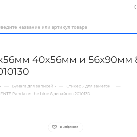
x56мм 40x56мм и 56x90мм
010130
—
—
—
Бумага для записей
Стикеры для заметок
NTE Panda on the blue 8 дизайнов 2010130
В избранное