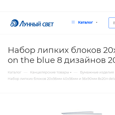
Каталог
Набор липких блоков 20
on the blue 8 дизайнов 2
—
—
Каталог
Канцелярские товары
Бумажные изделия
Набор липких блоков 20x56мм 40x56мм и 56x90мм 8x20л deVE