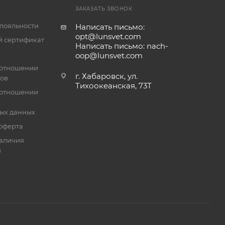
ЗАКАЗАТЬ ЗВОНОК
лояльности
Написать письмо:
opt@lunsvet.com
 сертификат
Написать письмо: nach-
oop@lunsvet.com
 отношении
г. Хабаровск, ул.
лов
Тихоокеанская, 73Т
 отношении
ых данных
оферта
аличия
й