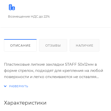
Возмещение НДС до 22%
ОПИСАНИЕ
ОТЗЫВЫ
НАЛИЧИЕ
Пластиковые липкие закладки STAFF 50х12мм в
форме стрелок, подходят для крепления на любой
поверхности и легко отклеиваются не оставляя
следов. Материал закладок позволяет делать на них
надписи ручкой или карандашом. В комплекте 5
ярких неоновых цветов по 20 листов. Клейкость:
22Н/м. Упаковка: картонная книжка и
Характеристики
полиэтиленовый пакет с европодвесом.