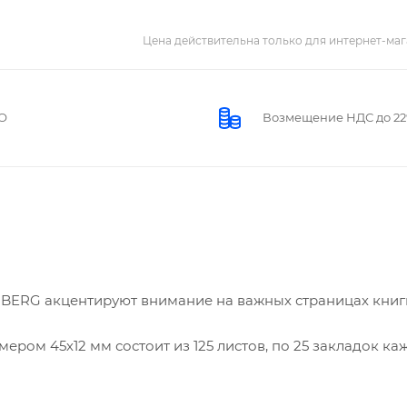
Цена действительна только для интернет-маг
О
Возмещение НДС до 2
BERG акцентируют внимание на важных страницах книг
ером 45х12 мм состоит из 125 листов, по 25 закладок ка
й поверхности и не оставляют следов. Материал закладо
аждый цвет уложен в индивидуальном пластиковом отр