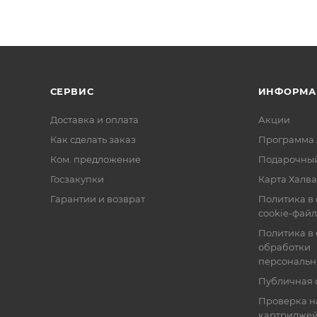
СЕРВИС
ИНФОРМА
Доставка и оплата
Акции
Как сделать заказ
Программа 
Ком. предложение
Подарочный
Госзакупки
Карта Халва
Гарантии и возврат
Политика в
cookie-фай
Политика в
обработки
персональн
Публичная 
Проверка н
картридже