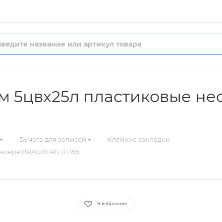
м 5цвх25л пластиковые не
—
—
—
Бумага для записей
Клейкие закладки
енсере BRAUBERG 111356
В избранное