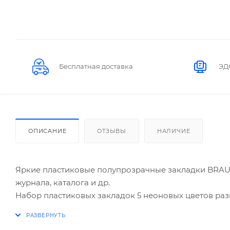
Бесплатная доставка
ЭД
ОПИСАНИЕ
ОТЗЫВЫ
НАЛИЧИЕ
Яркие пластиковые полупрозрачные закладки BRAU
журнала, каталога и др.
Набор пластиковых закладок 5 неоновых цветов разм
цвета. Клейкий слой — 22 Н/м. Легко клеятся к любо
позволяет делать надписи ручкой и карандашом. К