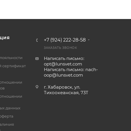
ЦИЯ
+7 (924) 222-28-58
ЗАКАЗАТЬ ЗВОНОК
лояльности
Написать письмо:
opt@lunsvet.com
 сертификат
Написать письмо: nach-
oop@lunsvet.com
 отношении
г. Хабаровск, ул.
лов
Тихоокеанская, 73Т
 отношении
ых данных
оферта
аличия
й