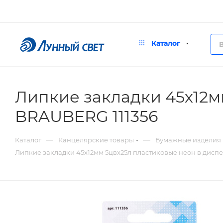
Каталог
Липкие закладки 45х12м
BRAUBERG 111356
—
—
Каталог
Канцелярские товары
Бумажные изделия
Липкие закладки 45х12мм 5цвх25л пластиковые неон в дисп