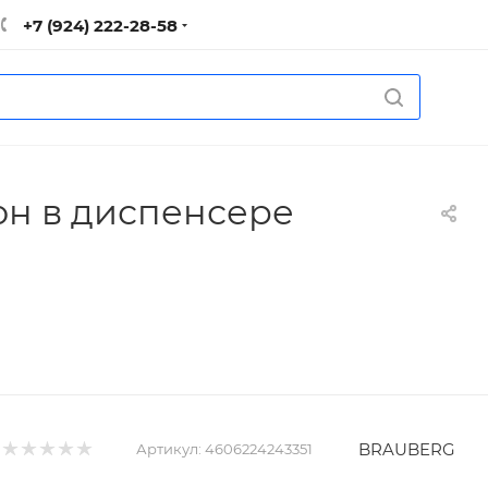
+7 (924) 222-28-58
он в диспенсере
BRAUBERG
Артикул:
4606224243351