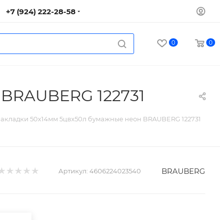
+7 (924) 222-28-58
0
0
 BRAUBERG 122731
акладки 50х14мм 5цвх50л бумажные неон BRAUBERG 122731
BRAUBERG
Артикул:
4606224023540