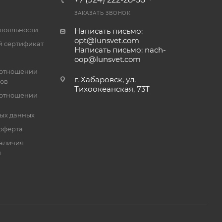
ЗАКАЗАТЬ ЗВОНОК
лояльности
Написать письмо:
opt@lunsvet.com
 сертификат
Написать письмо: nach-
oop@lunsvet.com
 отношении
г. Хабаровск, ул.
лов
Тихоокеанская, 73Т
 отношении
ых данных
оферта
аличия
й