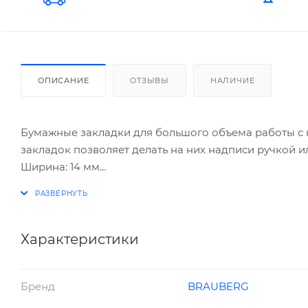
ОПИСАНИЕ
ОТЗЫВЫ
НАЛИЧИЕ
Бумажные закладки для большого объема работы с 
закладок позволяет делать на них надписи ручкой 
Ширина: 14 мм
Длина: 50 мм
Количество цветов: 5
Количество закладок в блоке: 50 шт
Общее количество закладок: 250 шт
Характеристики
Неоновые цвета: да
Материал: бумага
Бренд
BRAUBERG
Клейкость: 32 Н/м