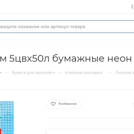
мм 5цвх50л бумажные неон
—
—
—
Бумага для записей
Клейкие закладки
Липкие з
В избранное