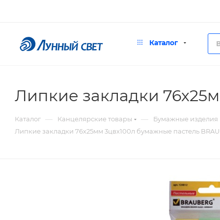
Каталог
Липкие закладки 76х25м
—
—
Каталог
Канцелярские товары
Бумажные изделия
Липкие закладки 76х25мм 3цвх100л бумажные пастель BRAU