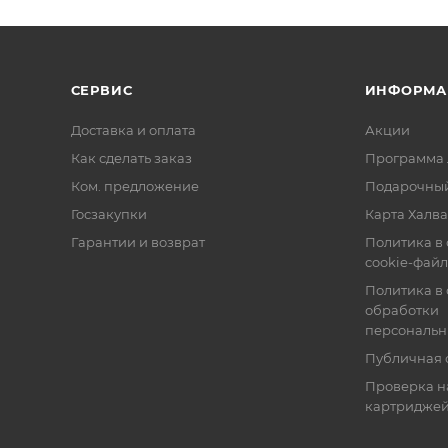
СЕРВИС
ИНФОРМА
Доставка и оплата
Акции
Как сделать заказ
Программа 
Ком. предложение
Подарочный
Госзакупки
Карта Халва
Гарантии и возврат
Политика в
cookie-фай
Политика в
обработки
персональн
Публичная 
Проверка н
картридже