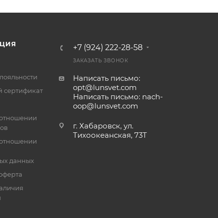
ЦИЯ
+7 (924) 222-28-58
ЗАКАЗАТЬ ЗВОНОК
лояльности
Написать письмо:
opt@lunsvet.com
 сертификат
Написать письмо: nach-
oop@lunsvet.com
 отношении
г. Хабаровск, ул.
лов
Тихоокеанская, 73Т
 отношении
ых данных
оферта
аличия
й