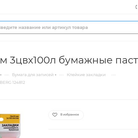
м 3цвх100л бумажные пас
—
—
—
Бумага для записей
Клейкие закладки
BERG 124812
В избранное