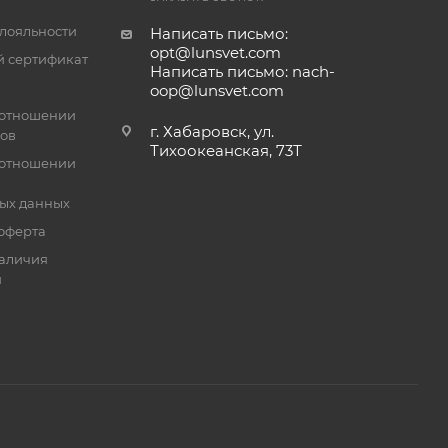
лояльности
Написать письмо:
opt@lunsvet.com
 сертификат
Написать письмо: nach-
oop@lunsvet.com
 отношении
г. Хабаровск, ул.
лов
Тихоокеанская, 73Т
 отношении
ых данных
оферта
аличия
й