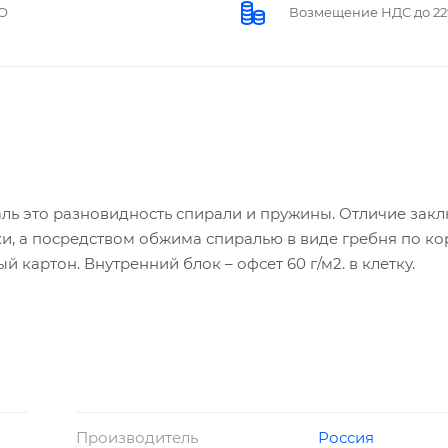
О
Возмещение НДС до 2
раль это разновидность спирали и пружины. Отличие зак
вки, а посредством обжима спиралью в виде гребня по ко
 картон. Внутренний блок – офсет 60 г/м2. в клетку.
Производитель
Россия