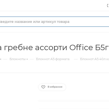
а гребне ассорти Office Б5
—
—
—
Блокноты
Блокнот А5 формата
Блокнот А5 40л к
В избранное