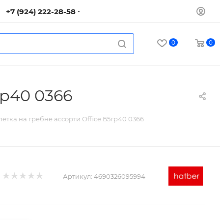
+7 (924) 222-28-58
0
0
гр40 0366
летка на гребне ассорти Office Б5гр40 0366
Артикул:
4690326095994