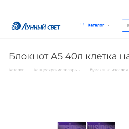
Каталог
Блокнот А5 40л клетка н
—
—
Каталог
Канцелярские товары
Бумажные изделия