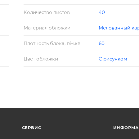
Количество листов
40
Материал обложки
Мелованный ка
Плотность блока, г/м.кв
60
Цвет обложки
С рисунком
СЕРВИС
ИНФОРМА