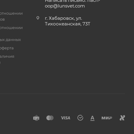
Написать письмо: nach-
oop@lunsvet.com
 отношении
г. Хабаровск, ул.
лов
Тихоокеанская, 73Т
 отношении
ых данных
оферта
аличия
й