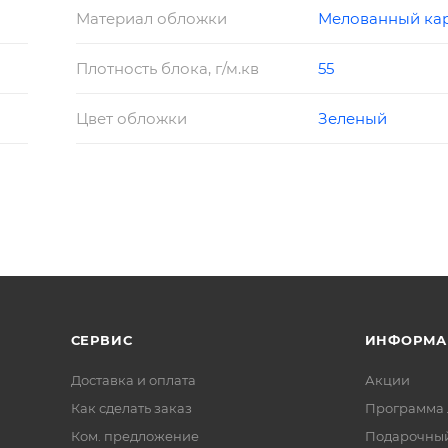
Материал обложки
Мелованный ка
Плотность блока, г/м.кв
55
Цвет обложки
Зеленый
СЕРВИС
ИНФОРМА
Доставка и оплата
Акции
Как сделать заказ
Программа 
Ком. предложение
Подарочный