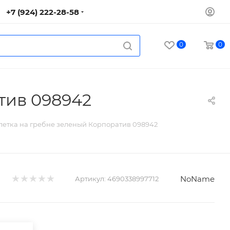
+7 (924) 222-28-58
0
0
тив 098942
клетка на гребне зеленый Корпоратив 098942
NoName
Артикул:
4690338997712