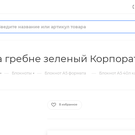
на гребне зеленый Корпора
—
—
—
Блокноты
Блокнот А5 формата
Блокнот А5 40л 
В избранное