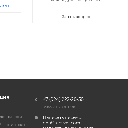
ртон
Задать вопрос
ЦИЯ
+7 (924) 222-28-58
ЗАКАЗАТЬ ЗВОНОК
лояльности
Написать письмо:
opt@lunsvet.com
 сертификат