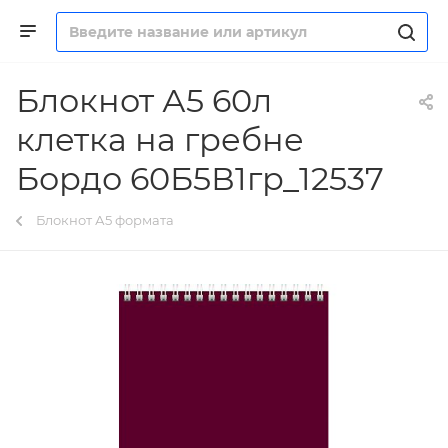
Блокнот А5 60л
клетка на гребне
Бордо 60Б5В1гр_12537
Блокнот А5 формата