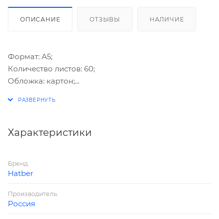
ОПИСАНИЕ
ОТЗЫВЫ
НАЛИЧИЕ
Формат: А5;
Количество листов: 60;
Обложка: картон;
Форзацы: однотонные белые;
Внутренний блок: офсет 60г/м2 белый;
Линовка: клетка;
Скрепление: спираль.
Характеристики
Расположение переплета: верхнее.
Бренд
Hatber
Производитель
Россия