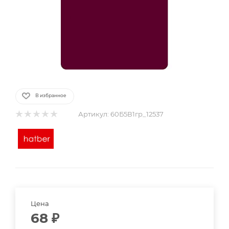
В избранное
Артикул:
60Б5В1гр_12537
Цена
68
₽