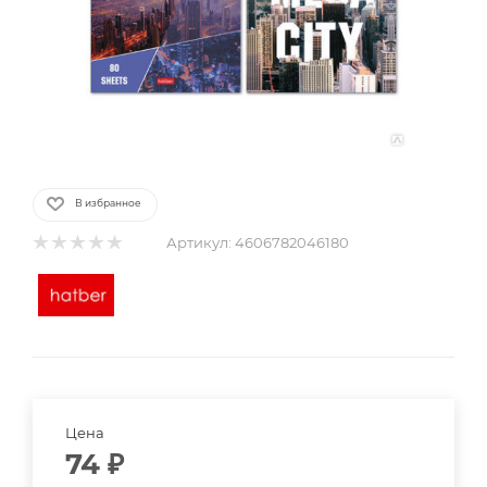
В избранное
Артикул:
4606782046180
Цена
74
₽