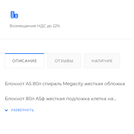
Возмещение НДС до 22%
ОПИСАНИЕ
ОТЗЫВЫ
НАЛИЧИЕ
Блокнот А5 80л спираль Megacity жесткая обложка
Блокнот 80л А5ф жесткая подложка клетка на
гребне серия -Megacity-. Обложка-лакированный
картон.Внутренний блок-офсет 60 г/
м2,клетка.Формат 145х205 мм. Крепление-
гребень.Подложка из жесткого картона позволяет