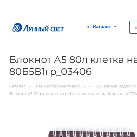
Каталог
Блокнот А5 80л клетка 
80Б5В1гр_03406
—
—
Каталог
Канцелярские товары
Бумажные изделия
Блокнот А5 80л клетка на гребне пластиковая обложка MET