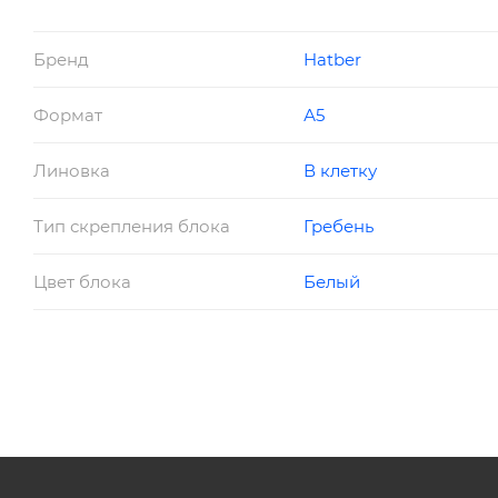
Бренд
Hatber
Формат
А5
Линовка
В клетку
Тип скрепления блока
Гребень
Цвет блока
Белый