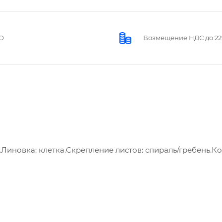
О
Возмещение НДС до 2
Линовка: клетка.Скрепление листов: спираль/гребень.К