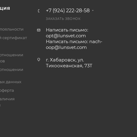
ЦИЯ
+7 (924) 222-28-58
ЗАКАЗАТЬ ЗВОНОК
лояльности
Написать письмо:
opt@lunsvet.com
 сертификат
Написать письмо: nach-
oop@lunsvet.com
 отношении
г. Хабаровск, ул.
лов
Тихоокеанская, 73Т
 отношении
ых данных
оферта
аличия
й