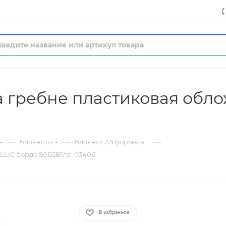
на гребне пластиковая обл
—
—
—
Блокноты
Блокнот А5 формата
ALLIC бордо 80Б5В1гр_03406
В избранное