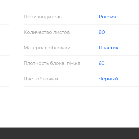
Производитель
Россия
Количество листов
80
Материал обложки
Пластик
Плотность блока, г/м.кв
60
Цвет обложки
Черный