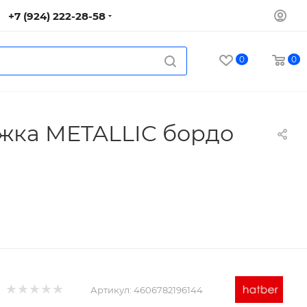
+7 (924) 222-28-58
0
0
ожка METALLIC бордо
Артикул:
4606782196144