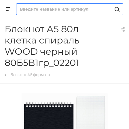
Блокнот А5 80л
клетка спираль
WOOD черный
80Б5В1гр_02201
Блокнот А5 формата