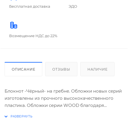
Бесплатная доставка
ЭДО
Возмещение НДС до 22%
ОПИСАНИЕ
ОТЗЫВЫ
НАЛИЧИЕ
Блокнот -Чёрный- на гребне. Обложки новых серий
изготовлены из прочного высококачественного
пластика. Обложки серии WOOD благодаря
специальному текстурному тиснению стилизованы
под структуру дерева и представлены в зеленом,
голубом, красном, фиолетовом и черном цветах. Все