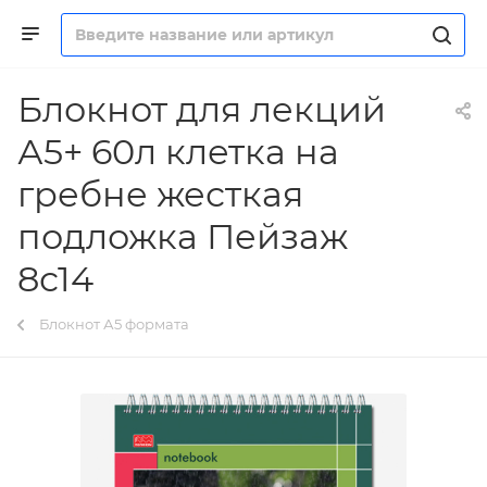
Блокнот для лекций
А5+ 60л клетка на
гребне жесткая
подложка Пейзаж
8с14
Блокнот А5 формата