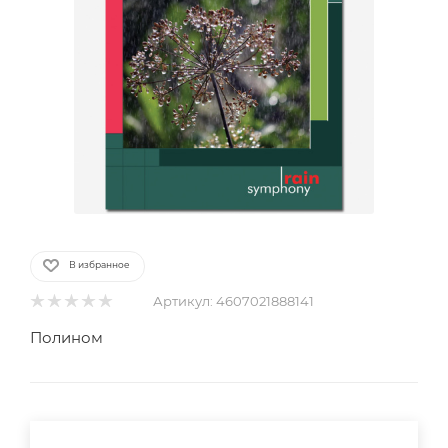
В избранное
Артикул:
4607021888141
Полином