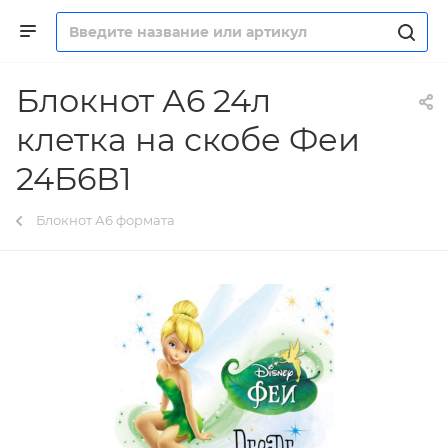
Блокнот А6 24л
клетка на скобе Феи
24Б6В1
Блокнот А6 формата