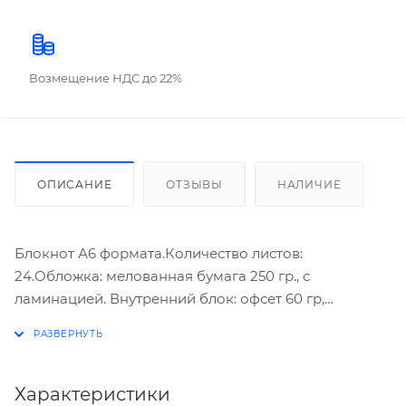
Возмещение НДС до 22%
ОПИСАНИЕ
ОТЗЫВЫ
НАЛИЧИЕ
Блокнот А6 формата.Количество листов:
24.Обложка: мелованная бумага 250 гр., с
ламинацией. Внутренний блок: офсет 60 гр,
клетка.Скрепление: скоба. 8 дизайнов в
серии.Стильный и универсальный блокнот подойдёт
для важных записей и заметок. Носите его с собой,
фиксируйте идеи, делайте зарисовки.
Характеристики