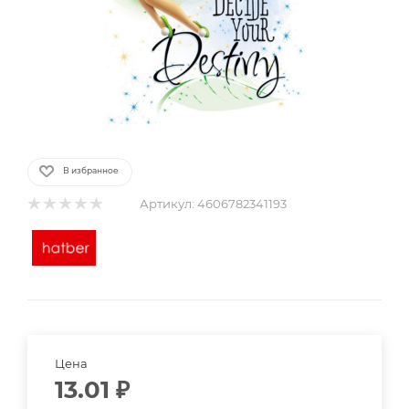
В избранное
Артикул:
4606782341193
Цена
13.01
₽