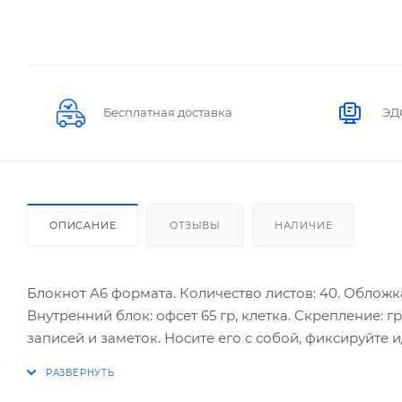
Бесплатная доставка
ЭД
ОПИСАНИЕ
ОТЗЫВЫ
НАЛИЧИЕ
Блокнот А6 формата. Количество листов: 40. Облож
Внутренний блок: офсет 65 гр, клетка. Скрепление:
записей и заметок. Носите его с собой, фиксируйте
позволит держать его всегда под рукой и делать оп
возможность раскрывать блокнот на 360 градусов.