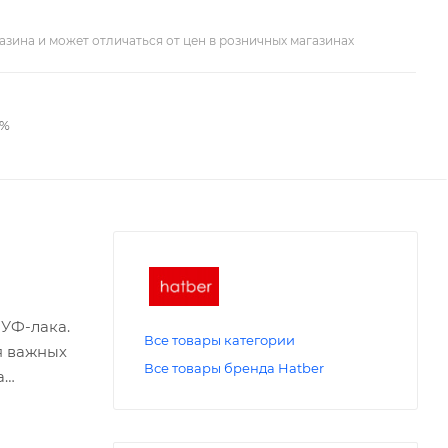
азина и может отличаться от цен в розничных магазинах
2%
 УФ-лака.
Все товары категории
я важных
Все товары бренда Hatber
а
ь' дает