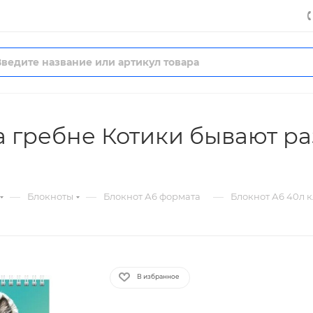
на гребне Котики бывают р
—
—
—
Блокноты
Блокнот А6 формата
Блокнот А6 40л 
В избранное