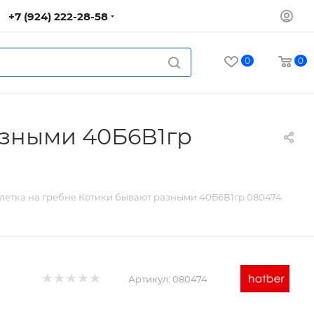
+7 (924) 222-28-58
0
0
азными 40Б6В1гр
клетка на гребне Котики бывают разными 40Б6В1гр 080474
Артикул:
080474