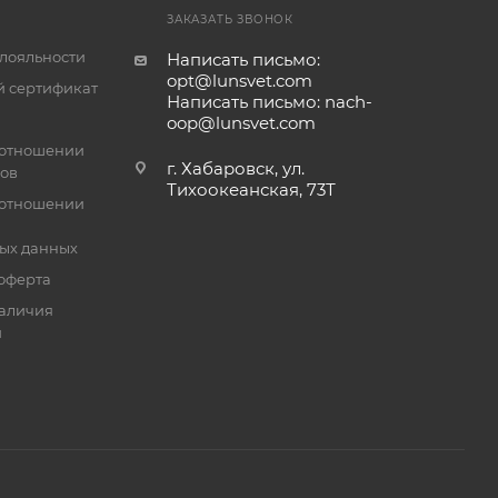
ЗАКАЗАТЬ ЗВОНОК
лояльности
Написать письмо:
opt@lunsvet.com
 сертификат
Написать письмо: nach-
oop@lunsvet.com
 отношении
г. Хабаровск, ул.
лов
Тихоокеанская, 73Т
 отношении
ых данных
оферта
аличия
й