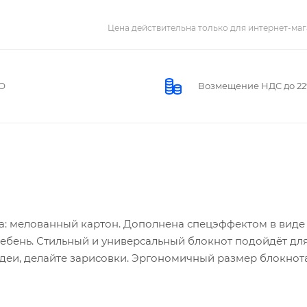
Цена действительна только для интернет-маг
О
Возмещение НДС до 2
ка: мелованный картон. Дополнена спецэффектом в виде
 гребень. Стильный и универсальный блокнот подойдёт дл
 идеи, делайте зарисовки. Эргономичный размер блокнот
еративные заметки в любой ситуации. Скрепление 'гребен